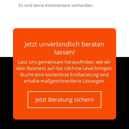
Es sind keine Kommentare vorhanden.
Jetzt unverbindlich beraten
lassen!
Lass uns gemeinsam herausfinden, wie wir
dein Business auf das nächste Level bringen.
Buche eine kostenlose Erstberatung und
erhalte maßgeschneiderte Lösungen.
Jetzt Beratung sichern